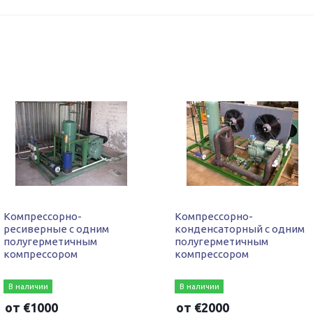
Компрессорно-
Компрессорно-
ресиверные с одним
конденсаторный с одним
полугерметичным
полугерметичным
компрессором
компрессором
В наличии
В наличии
от
€
1000
от
€
2000