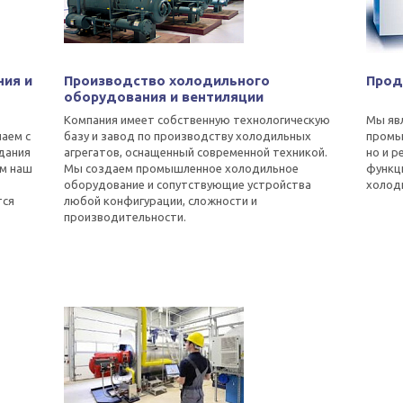
ния и
Производство холодильного
Прод
оборудования и вентиляции
Компания имеет собственную технологическую
Мы яв
аем с
базу и завод по производству холодильных
промы
адания
агрегатов, оснащенный современной техникой.
но и 
ом наш
Мы создаем промышленное холодильное
функц
оборудование и сопутствующие устройства
холод
тся
любой конфигурации, сложности и
производительности.