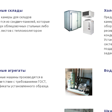
ные склады
Хол
 камеры для складов
Пред
тся из сэндвич-панелей, которые
камер
вух облицовочных стальных либо
обор
 листов с теплоизолятором
реси
конд
Уста
сист
подд
зада
ные агрегаты
Вод
ьные машины производятся в
етствии с требованиями ГОСТ,
фикаты установленного образца.
Шка