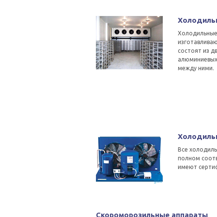
Холодиль
Холодильные
изготавливаю
состоят из д
алюминиевых
между ними.
Холодиль
Все холодил
полном соотв
имеют серти
Скороморозильные аппараты