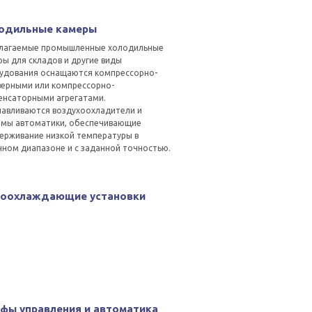
одильные камеры
лагаемые промышленные холодильные
ы для складов и другие виды
удования оснащаются компрессорно-
верными или компрессорно-
енсаторными агрегатами.
навливаются воздухоохладители и
емы автоматики, обеспечивающие
ерживание низкой температуры в
нном диапазоне и с заданной точностью.
оохлаждающие установки
фы управления и автоматика